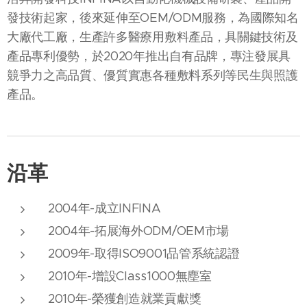
發技術起家，後來延伸⾄OEM/ODM服務，為國際知名
⼤廠代⼯廠，⽣產許多醫療⽤敷料產品，具關鍵技術及
產品專利優勢，於2020年推出⾃有品牌，專注發展具
競爭⼒之⾼品質、優質實惠各種敷料系列等⺠⽣與照護
產品。
沿革
2004年-成立INFINA
2004年-拓展海外ODM/OEM市場
2009年-取得ISO9001品管系統認證
2010年-增設Class1000無塵室
2010年-榮獲創造就業貢獻獎