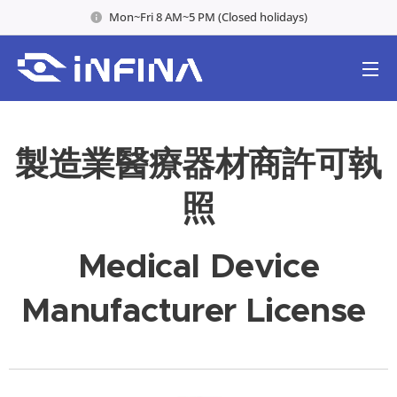
Mon~Fri 8 AM~5 PM (Closed holidays)
製造業醫療器材商許可執
照
Medical Device
Manufacturer License